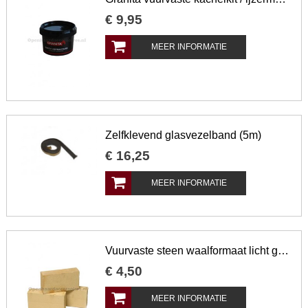
€
9
,
95
MEER INFORMATIE
Zelfklevend glasvezelband (5m)
€
16
,
25
MEER INFORMATIE
Vuurvaste steen waalformaat licht geel
€
4
,
50
MEER INFORMATIE