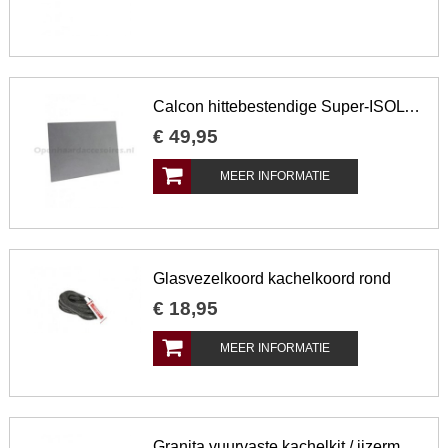
Calcon hittebestendige Super-ISOL 1000 calciumsilicaat isolatieplaat | 1000 x 610 x 30 mm
€
49
,
95
MEER INFORMATIE
Glasvezelkoord kachelkoord rond
€
18
,
95
MEER INFORMATIE
Granita vuurvaste kachelkit / ijzermastic in pot