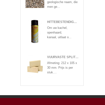
geologische naam, die
men ge...
HITTEBESTENDIGE VERF IN 400 ML SPUITBUS MAT ZWART OF ANTRACIETKLEUREN
Om uw kachel,
openhaard,
kanaal, uitlaat o...
VUURVASTE SPLIT STEEN
Afmeting: 212 x 105 x
30 mm. Prijs is per
stuk....