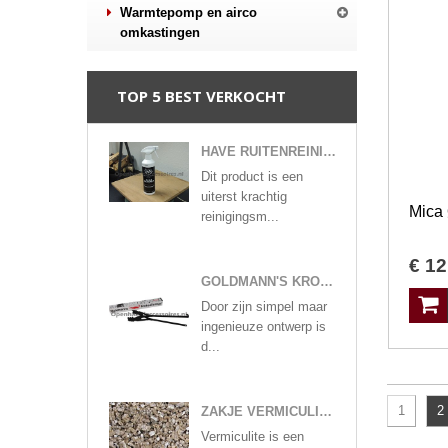
Warmtepomp en airco
omkastingen
TOP 5 BEST VERKOCHT
HAVE RUITENREINIGER
Dit product is een
uiterst krachtig
reinigingsm...
€
12
GOLDMANN'S KROKODILLENTANG
Door zijn simpel maar
ingenieuze ontwerp is
d...
1
2
ZAKJE VERMICULITE KORRELS GLOEIVLOKKEN
Vermiculite is een