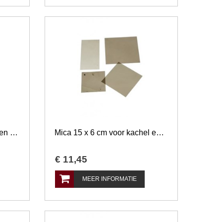
Mica 8 x 6 cm voor kachel en openhaard
Mica 15 x 6 cm voor kachel en openhaard
€
11
,
45
MEER INFORMATIE