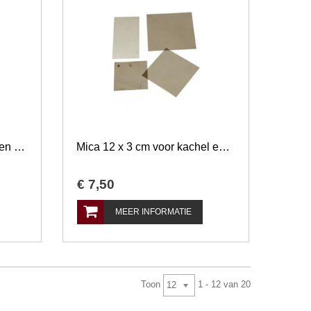
Mica 9 x 5 cm voor kachel en openhaard
Mica 12 x 3 cm voor kachel en openhaard
€
7
,
50
MEER INFORMATIE
Toon
1 - 12 van 20
12