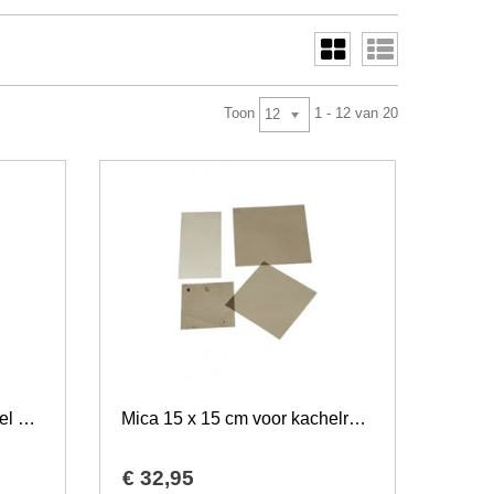
Toon
1 - 12 van 20
12
Mica 18 x 18 cm voor kachel en openhaard
Mica 15 x 15 cm voor kachelruitjes
€
32
,
95