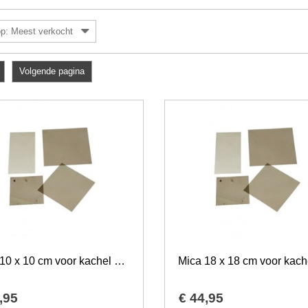
op: Meest verkocht
Volgende pagina
Mica 10 x 10 cm voor kachel en open haard
,
95
€
44
,
95