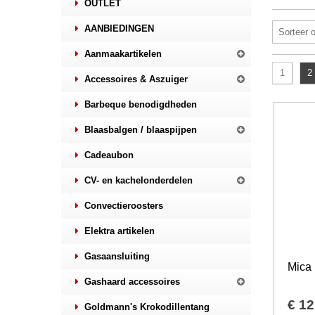
OUTLET
AANBIEDINGEN
Sorteer 
Aanmaakartikelen
1
2
Accessoires & Aszuiger
Barbeque benodigdheden
Blaasbalgen / blaaspijpen
Cadeaubon
CV- en kachelonderdelen
Convectieroosters
Elektra artikelen
Gasaansluiting
Gashaard accessoires
€
12
Goldmann's Krokodillentang