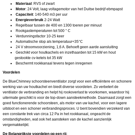
Materiaal
: RVS of zwart
Motor
: 24 Volt, laag voltagemotor van het Duitse bedrijf ebmpapst
Capaciteit
: 140-540 m3 per uur
Energieverbruik
2-24 Watt
Regelbaar tussen de 400 en 1300 toeren per minuut
Rookgastemperaturen tot 500 ° C
Verdunningsfactor 10-25 keer
Automatische stop als temperatuur<35°C
24 V stroomvoorziening, 1,6 A. Behoeft geen aarde aansluiting
Geschikt voor houtkachels en inzethaarden tot 15 kW en hout
gestookte cv-ketels tot 35 kW
Beschermt rookkanaal tevens tegen inregenen
Voordelen
De BlueChimney schoorsteenventilator zorgt voor een efficiëntere en schonere
werking van uw houtkachel en biedt diverse voordelen. Zo verbetert de
ventilator de verbranding en helpt hij rookoverlast te voorkomen, waardoor hij
uitermate geschikt is voor de top-down aansteekmethode. Daarnaast zorgt een
goed functionerende schoorsteen, als motor van uw kachel, voor een lagere
uitstoot en een schoner verbrandingsproces. U bent bovendien verzekerd van
een constante trek van circa 12 Pa in het rookkanaal, ongeacht de
omstandigheden, wat ook het aansteken van de kachel aanzienlijk
vergemakkelijkt.
De Belangrijkste voordelen op een rij: