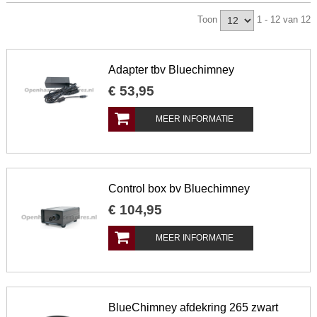
Toon
1 - 12 van 12
Adapter tbv Bluechimney
€
53
,
95
MEER INFORMATIE
Control box bv Bluechimney
€
104
,
95
MEER INFORMATIE
BlueChimney afdekring 265 zwart