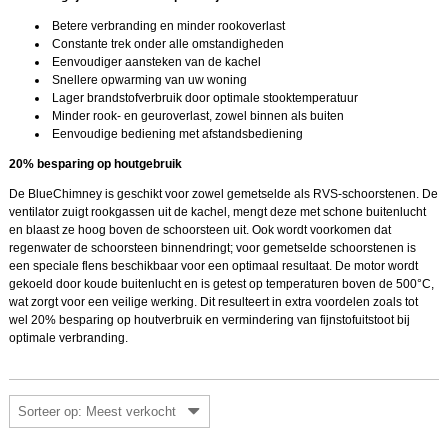
Betere verbranding en minder rookoverlast
Constante trek onder alle omstandigheden
Eenvoudiger aansteken van de kachel
Snellere opwarming van uw woning
Lager brandstofverbruik door optimale stooktemperatuur
Minder rook- en geuroverlast, zowel binnen als buiten
Eenvoudige bediening met afstandsbediening
20% besparing op houtgebruik
De BlueChimney is geschikt voor zowel gemetselde als RVS-schoorstenen. De
ventilator zuigt rookgassen uit de kachel, mengt deze met schone buitenlucht
en blaast ze hoog boven de schoorsteen uit. Ook wordt voorkomen dat
regenwater de schoorsteen binnendringt; voor gemetselde schoorstenen is
een speciale flens beschikbaar voor een optimaal resultaat. De motor wordt
gekoeld door koude buitenlucht en is getest op temperaturen boven de 500°C,
wat zorgt voor een veilige werking. Dit resulteert in extra voordelen zoals tot
wel 20% besparing op houtverbruik en vermindering van fijnstofuitstoot bij
optimale verbranding.
Sorteer op: Meest verkocht