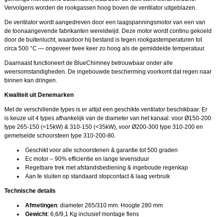
Vervolgens worden de rookgassen hoog boven de ventilator uitgeblazen.
De ventilator wordt aangedreven door een laagspanningsmotor van een van
de toonaangevende fabrikanten wereldwijd. Deze motor wordt continu gekoeld
door de buitenlucht, waardoor hij bestand is tegen rookgastemperaturen tot
circa 500 °C — ongeveer twee keer zo hoog als de gemiddelde temperatuur.
Daarnaast functioneert de BlueChimney betrouwbaar onder alle
weersomstandigheden. De ingebouwde bescherming voorkomt dat regen naar
binnen kan dringen.
Kwaliteit uit Denemarken
Met de verschillende types is er altijd een geschikte ventilator beschikbaar. Er
is keuze uit 4 types afhankelijk van de diameter van het kanaal: voor Ø150-200
type 265-150 (<15kW) & 310-150 (<35kW), voor Ø200-300 type 310-200 en
gemetselde schoorsteen type 310-200-80.
Geschikt voor alle schoorstenen & garantie tot 500 graden
Ec motor – 90% efficientie en lange levensduur
Regelbare trek met afstandsbediening & ingeboude regenkap
Aan te sluiten op standaard stopcontact & laag verbruik
Technische details
Afmetingen
: diameter 265/310 mm. Hoogte 280 mm
Gewicht
: 6,6/9,1 Kg inclusief montage flens