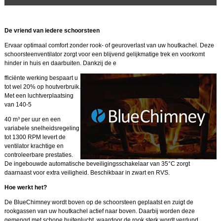
De vriend van iedere schoorsteen
Ervaar optimaal comfort zonder rook- of geuroverlast van uw houtkachel. Deze
schoorsteenventilator zorgt voor een blijvend gelijkmatige trek en voorkomt
hinder in huis en daarbuiten. Dankzij de e
fficiënte werking bespaart u
tot wel 20% op houtverbruik.
Met een luchtverplaatsing
van 140-5
40 m³ per uur en een
variabele snelheidsregeling
tot 1300 RPM levert de
ventilator krachtige en
controleerbare prestaties.
De ingebouwde automatische beveiligingsschakelaar van 35°C zorgt
daarnaast voor extra veiligheid. Beschikbaar in zwart en RVS.
Hoe werkt het?
De BlueChimney wordt boven op de schoorsteen geplaatst en zuigt de
rookgassen van uw houtkachel actief naar boven. Daarbij worden deze
gemengd met schone buitenlucht, waardoor de rook sterk wordt verdund.