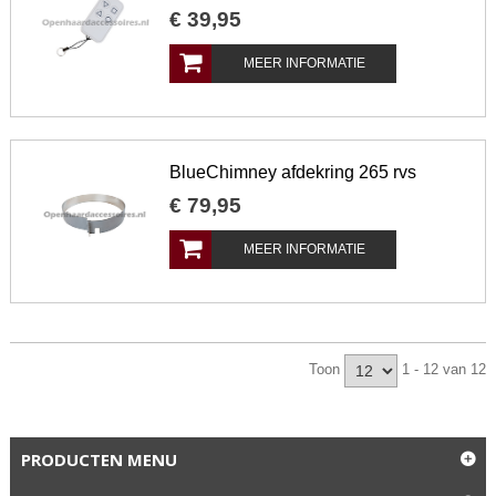
€
39
,
95
MEER INFORMATIE
BlueChimney afdekring 265 rvs
€
79
,
95
MEER INFORMATIE
Toon
1 - 12 van 12
PRODUCTEN MENU