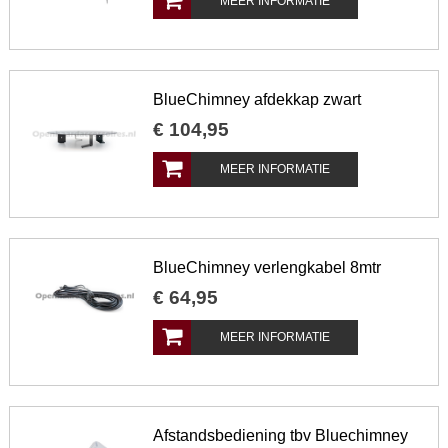
MEER INFORMATIE
BlueChimney afdekkap zwart
€
104
,
95
MEER INFORMATIE
BlueChimney verlengkabel 8mtr
€
64
,
95
MEER INFORMATIE
Afstandsbediening tbv Bluechimney