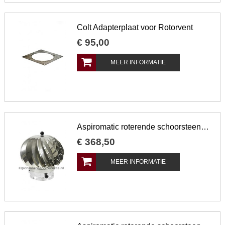
Colt Adapterplaat voor Rotorvent
€
95
,
00
MEER INFORMATIE
Aspiromatic roterende schoorsteenkap 240 mm
€
368
,
50
MEER INFORMATIE