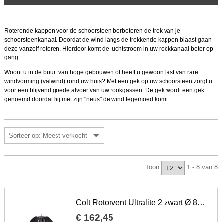
Roterende kappen voor de schoorsteen berbeteren de trek van je
schoorsteenkanaal. Doordat de wind langs de trekkende kappen blaast gaan
deze vanzelf roteren. Hierdoor komt de luchtstroom in uw rookkanaal beter op
gang.
Woont u in de buurt van hoge gebouwen of heeft u gewoon last van rare
windvorming (valwind) rond uw huis? Met een gek op uw schoorsteen zorgt u
voor een blijvend goede afvoer van uw rookgassen. De gek wordt een gek
genoemd doordat hij met zijn "neus" de wind tegemoed komt
Sorteer op: Meest verkocht
Toon
1 - 8 van 8
Colt Rotorvent Ultralite 2 zwart Ø 80 - 250 mm
€
162
,
45