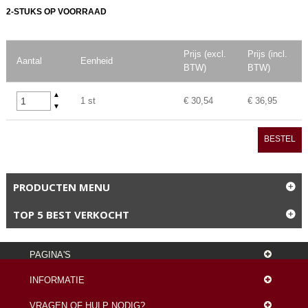
2-STUKS OP VOORRAAD
Prijs (excl.
Prijs (incl.
Aantal
Eenheid
BTW)
BTW)
▲
1 st
€ 30,54
€ 36,95
▼
BESTEL
PRODUCTEN MENU
TOP 5 BEST VERKOCHT
PAGINA'S
INFORMATIE
VRAGEN OF HULP NODIG?