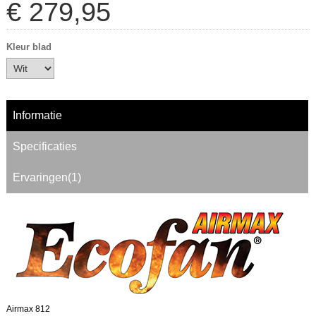
€
279
,
95
Kleur blad
Informatie
Specificaties
Ervaringen(1)
Airmax 812