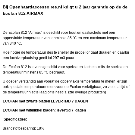
Bij Openhaardaccessoires.nl krijgt u 2 jaar garantie op de de
Ecofan 812 AIRMAX
De Ecofan 812 "Airmax" is geschikt voor hout en gaskachels met een
oppervlakte temperatuur van tenminste 85 °C en een maximum temperatuur
van 340 °C.
Hoe hoger de temperatuur des te sneller de propellor gaat draaien en daarbij
een luchtverplaatsing geeft tot 297 m3 p/uur.
De Ecofan 812 is tevens geschikt voor speksteen kachels, mits de speksteen
temperatuur minstens 85 °C bedraagt.
U doet er verstandig aan vooraf de oppervlakte temperatuur te meten, er zijn
ook speciale temperatuurmeters voor de Ecofan verkrijgbaar, zo ziet u altijd of
de temperatuur niet te laag of te heet is. (zie overige producten)
ECOFAN met zwarte bladen LEVERTIJD 7 DAGEN
ECOFAN met wit/nikkel bladen: levertijd 7 dagen
Specificaties:
Brandstofbesparing: 18%