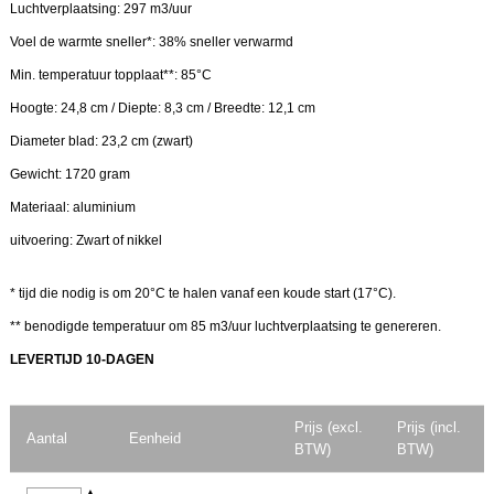
Luchtverplaatsing: 297 m3/uur
Voel de warmte sneller*: 38% sneller verwarmd
Min. temperatuur topplaat**: 85°C
Hoogte: 24,8 cm / Diepte: 8,3 cm / Breedte: 12,1 cm
Diameter blad: 23,2 cm (zwart)
Gewicht: 1720 gram
Materiaal: aluminium
uitvoering: Zwart of nikkel
* tijd die nodig is om 20°C te halen vanaf een koude start (17°C).
** benodigde temperatuur om 85 m3/uur luchtverplaatsing te genereren.
LEVERTIJD 10-DAGEN
Prijs (excl.
Prijs (incl.
Aantal
Eenheid
BTW)
BTW)
▲