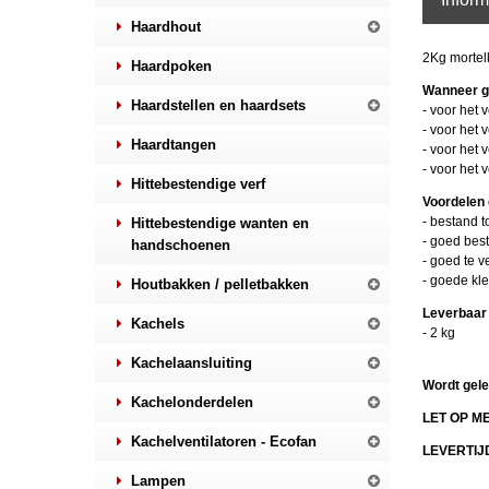
Haardhout
2Kg mortel
Haardpoken
Wanneer ge
Haardstellen en haardsets
- voor het 
- voor het
Haardtangen
- voor het 
- voor het 
Hittebestendige verf
Voordelen
- bestand 
Hittebestendige wanten en
- goed bes
handschoenen
- goed te 
- goede kle
Houtbakken / pelletbakken
Leverbaar 
Kachels
- 2 kg
Kachelaansluiting
Wordt gele
Kachelonderdelen
LET OP M
Kachelventilatoren - Ecofan
LEVERTIJ
Lampen