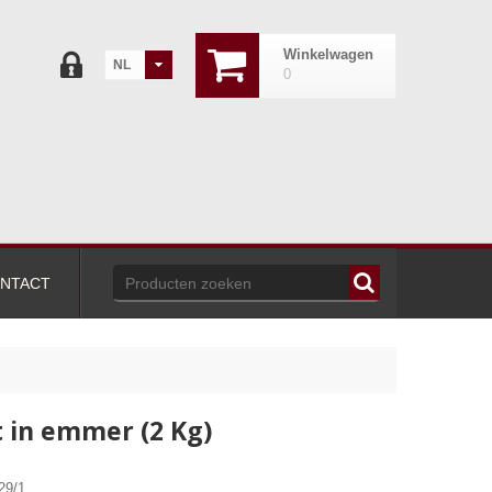
Winkelwagen
NL
0
NTACT
 in emmer (2 Kg)
29/1