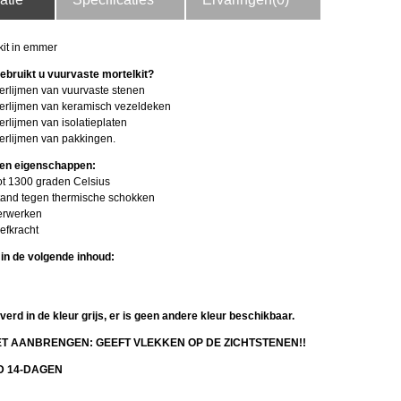
kit in emmer
bruikt u vuurvaste mortelkit?
verlijmen van vuurvaste stenen
 verlijmen van keramisch vezeldeken
verlijmen van isolatieplaten
verlijmen van pakkingen.
 en eigenschappen:
tot 1300 graden Celsius
tand tegen thermische schokken
verwerken
efkracht
in de volgende inhoud:
verd in de kleur grijs, er is geen andere kleur beschikbaar.
ET AANBRENGEN: GEEFT VLEKKEN OP DE ZICHTSTENEN!!
D 14-DAGEN