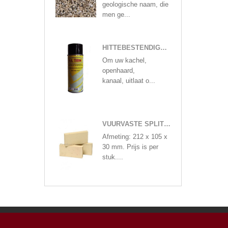
geologische naam, die
men ge...
HITTEBESTENDIGE VERF IN 400 ML SPUITBUS MAT ZWART OF ANTRACIETKLEUREN
Om uw kachel,
openhaard,
kanaal, uitlaat o...
VUURVASTE SPLIT STEEN
Afmeting: 212 x 105 x
30 mm. Prijs is per
stuk....