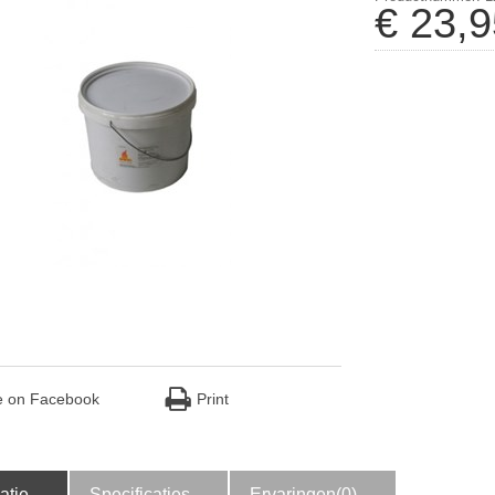
€
23
,
9
e on Facebook
Print
atie
Specificaties
Ervaringen(0)