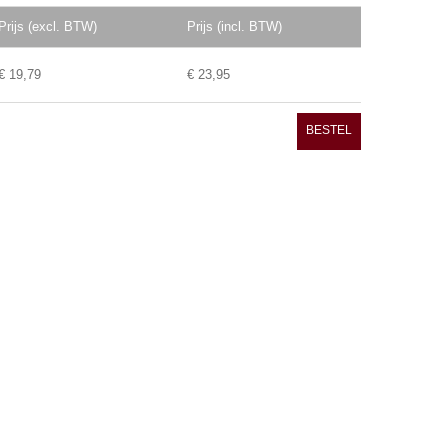
Prijs (excl. BTW)
Prijs (incl. BTW)
€ 19,79
€ 23,95
BESTEL