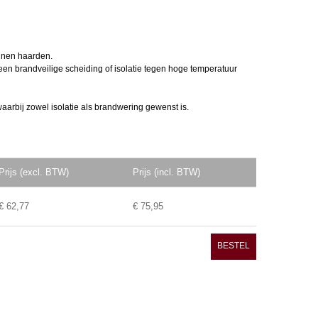
nnen haarden.
 brand­veilige scheiding of isolatie tegen hoge temperatuur
aarbij zowel isolatie als brandwering gewenst is.
Prijs (excl. BTW)
Prijs (incl. BTW)
€ 62,77
€ 75,95
BESTEL