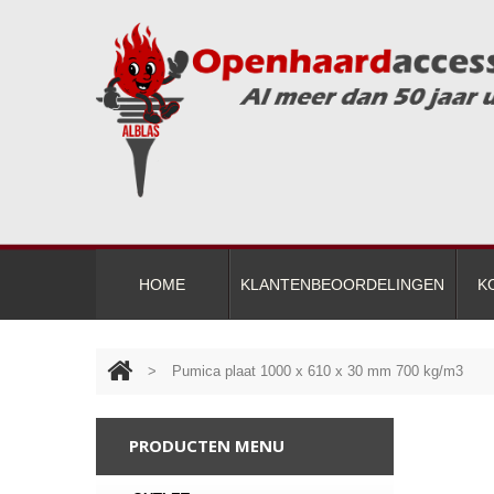
HOME
KLANTENBEOORDELINGEN
K
>
Pumica plaat 1000 x 610 x 30 mm 700 kg/m3
PRODUCTEN MENU