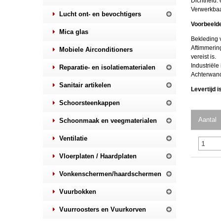
Dichtheid:
Verwerkbaa
Lucht ont- en bevochtigers
Voorbeeld
Mica glas
Bekleding 
Aftimmerin
Mobiele Airconditioners
vereist is.
Industriële
Reparatie- en isolatiematerialen
Achterwande
Sanitair artikelen
Levertijd 
Schoorsteenkappen
Aantal
Schoonmaak en veegmaterialen
Ventilatie
Vloerplaten / Haardplaten
Vonkenschermen/haardschermen
Vuurbokken
Vuurroosters en Vuurkorven