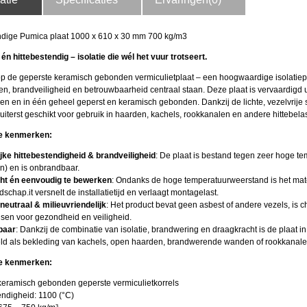
dige Pumica plaat 1000 x 610 x 30 mm 700 kg/m3
ht én hittebestendig – isolatie die wél het vuur trotseert.
op de geperste keramisch gebonden vermiculietplaat – een hoog­waardige isolatiep
en, brandveiligheid en betrouwbaarheid centraal staan. Deze plaat is vervaardig
n en in één geheel geperst en keramisch gebonden. Dankzij de lichte, vezelvrije s
uiterst geschikt voor gebruik in haarden, kachels, rookkanalen en andere hittebelas
ke kenmerken:
jke hitte­bestendigheid & brandveiligheid
: De plaat is bestand tegen zeer hoge te
n) en is onbrandbaar.
ht én eenvoudig te bewerken
: Ondanks de hoge temperatuurweerstand is het mater
chap.it versnelt de installatie­tijd en verlaagt montagelast.
eutraal & milieuvriendelijk
: Het product bevat geen asbest of andere vezels, is c
sen voor gezondheid en veiligheid.
tbaar
: Dankzij de combinatie van isolatie, brandwering en draagkracht is de plaat in t
eld als bekleding van kachels, open haarden, brand­werende wanden of rookkanale
e kenmerken:
 keramisch gebonden geperste vermiculietkorrels
ndigheid: 1100 (°C)