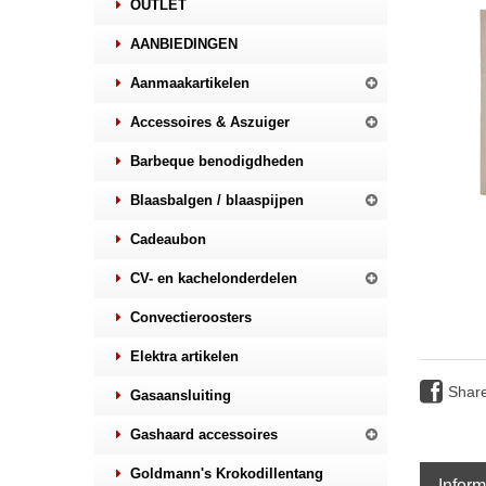
OUTLET
AANBIEDINGEN
Aanmaakartikelen
Accessoires & Aszuiger
Barbeque benodigdheden
Blaasbalgen / blaaspijpen
Cadeaubon
CV- en kachelonderdelen
Convectieroosters
Elektra artikelen
Shar
Gasaansluiting
Gashaard accessoires
Goldmann's Krokodillentang
Inform