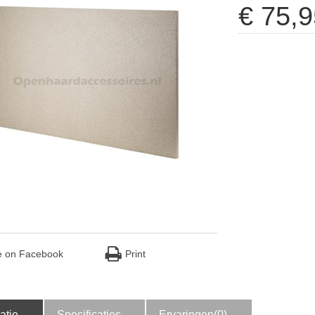
€
75
,
9
e on Facebook
Print
atie
Specificaties
Ervaringen(0)