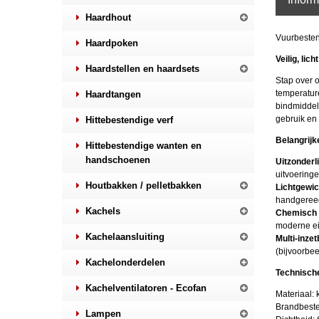
Haardhout
Vuurbesten
Haardpoken
Veilig, lic
Haardstellen en haardsets
Stap over 
temperatur
Haardtangen
bindmiddele
gebruik en 
Hittebestendige verf
Belangrij
Hittebestendige wanten en
handschoenen
Uitzonderli
uitvoeringe
Houtbakken / pelletbakken
Lichtgewic
handgereeds
Kachels
Chemisch n
moderne ei
Kachelaansluiting
Multi-inze
(bijvoorbe
Kachelonderdelen
Technisch
Kachelventilatoren - Ecofan
Materiaal:
Brandbeste
Lampen