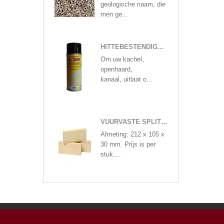
geologische naam, die
men ge...
HITTEBESTENDIGE VERF IN 400 ML SPUITBUS MAT ZWART OF ANTRACIETKLEUREN
Om uw kachel,
openhaard,
kanaal, uitlaat o...
VUURVASTE SPLIT STEEN
Afmeting: 212 x 105 x
30 mm. Prijs is per
stuk....