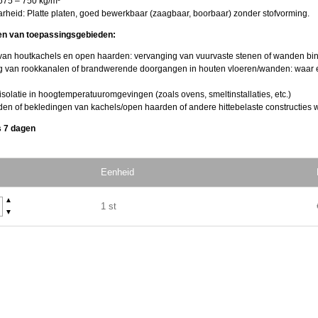
 675 – 750 kg/m³
rheid: Platte platen, goed bewerkbaar (zaagbaar, boorbaar) zonder stofvorming.
en van toepassingsgebieden:
van houtkachels en open haarden: vervanging van vuurvaste stenen of wanden bi
g van rookkanalen of brandwerende doorgangen in houten vloeren/wanden: waar een
 isolatie in hoog­temperatuur­omgevingen (zoals ovens, smeltinstallaties, etc.)
n of bekledingen van kachels/open haarden of andere hitte­belaste constructies w
is 7 dagen
Eenheid
▲
1 st
▼