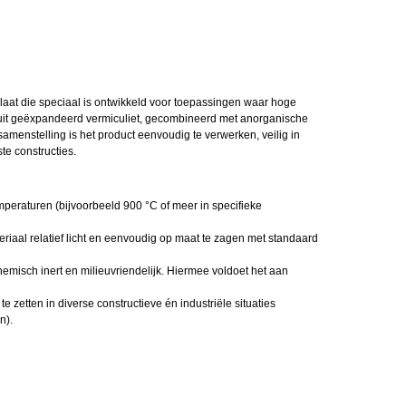
laat die speciaal is ontwikkeld voor toepassingen waar hoge
d uit geëxpandeerd vermiculiet, gecombineerd met anorganische
amenstelling is het product eenvoudig te verwerken, veilig in
te constructies.
mperaturen (bijvoorbeeld 900 °C of meer in specifieke
iaal relatief licht en eenvoudig op maat te zagen met standaard
hemisch inert en milieuvriendelijk. Hiermee voldoet het aan
e zetten in diverse constructieve én industriële situaties
n).