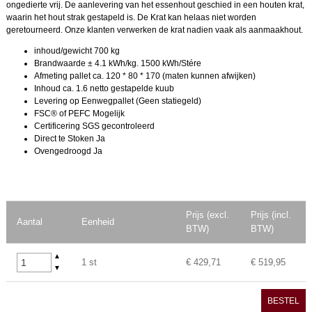
ongedierte vrij. De aanlevering van het essenhout geschied in een houten krat,
waarin het hout strak gestapeld is. De Krat kan helaas niet worden
geretourneerd. Onze klanten verwerken de krat nadien vaak als aanmaakhout.
inhoud/gewicht
700 kg
Brandwaarde
± 4.1 kWh/kg. 1500 kWh/Stére
Afmeting pallet
ca. 120 * 80 * 170 (maten kunnen afwijken)
Inhoud
ca. 1.6 netto gestapelde kuub
Levering op
Eenwegpallet (Geen statiegeld)
FSC® of PEFC
Mogelijk
Certificering
SGS gecontroleerd
Direct te Stoken
Ja
Ovengedroogd
Ja
Prijs (excl.
Prijs (incl.
Aantal
Eenheid
BTW)
BTW)
▲
1 st
€ 429,71
€ 519,95
▼
BESTEL