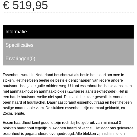
€
519
,
95
Informatie
Specificaties
Ervaringen(0)
Essenhout wordt in Nederland beschouwd als beste houtsoort om mee te
stoken. Het heeft een beetje de beste eigenschappen van iedere andere
houtsoort, beetje de gulle midden weg. U kunt essenhout het beste aansteken
met aanmaakhout en aanmaakblokjes (Zwitserse aansteekmethode). Het is
een harde houtsoort welke niet spat. Dit maakt het zeer geschikt is voor de
open haard of houtkachel. Daarnaast brandt essenhout traag en heeft het een
rustige maar mooie vlam. De stukken essenhout zijn normaal gekloofd, ca.
25cm. lengte.
Essen haardhout komt goed tot zijn recht bij het gebruik van minimaal 3
blokken haardhout tegelijk in uw open haard of kachel. Het door ons geleverde
essenhout is gegarandeerd ovengedroogd. Alle blokken zijn schimmel en